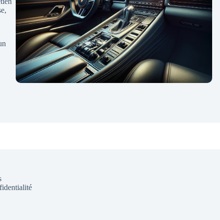
tien
se,
un
s
identialité