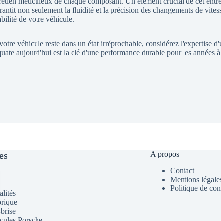
tretien méticuleux de chaque composant. Un élément crucial de cet entre
rantit non seulement la fluidité et la précision des changements de vites
abilité de votre véhicule.
votre véhicule reste dans un état irréprochable, considérez l'expertise d'
te aujourd'hui est la clé d'une performance durable pour les années à
es
A propos
Contact
Mentions légale
Politique de conf
alités
orique
-brise
cules Porsche