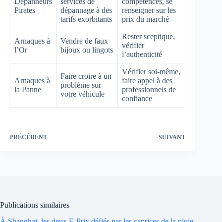
Dépanneurs
services de
compétences, se
Pirates
dépannage à des
renseigner sur les
tarifs exorbitants
prix du marché
Rester sceptique,
Arnaques à
Vendre de faux
vérifier
l’Or
bijoux ou lingots
l’authenticité
Vérifier soi-même,
Faire croire à un
Arnaques à
faire appel à des
problème sur
la Panne
professionnels de
votre véhicule
confiance
PRÉCÉDENT
SUIVANT
Publications similaires
À Shanghai, les deux E-Prix défiés par les caprices de la pluie