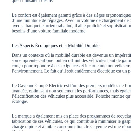
que l’utilisateur désire.
Le confort est également garanti grâce à des sièges ergonomiques 
d’une multitude de réglages. Avec un volume de chargement de 534
avec la banquette arrière rabattue, il allie praticité et sophisticat
besoins d’une voiture familiale moderne.
Les Aspects Écologiques et la Mobilité Durable
Dans un contexte où la mobilité durable est devenue un impérati
son empreinte carbone tout en offrant des véhicules haut de ga
conçu pour répondre à ces exigences et incarne une nouvelle ère
l’environnement. Le fait qu’il soit entièrement électrique est un pa
Le Cayenne Coupé Electric est l’un des premiers modèles de Porsc
avancée, optimisant non seulement les performances, mais égalem
l’électrification des véhicules plus accessible, Porsche montre qu’i
écologie.
La marque a également mis en place des programmes de recyclage 
fabrication de ses véhicules, ce qui contribue à minimiser le gasp
charge rapide et à faible consommation, le Cayenne est une répo