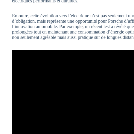
électriques performants et durables.
En outre, cette évolution vers l’électrique n’est pas seulement u
d’obligation, mais représente une opportunité pour Porsche d’af
l’innovation automobile. Par exemple, un récent test a révélé qu
prolongées tout en maintenant une consommation d’énergie optimi
non seulement agréable mais aussi pratique sur de longues distan