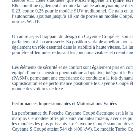
célèbre 911. Cette silhouette, que Porsche appelle la
Flyline
, est
Elle contribue également à réduire la traînée aérodynamique du vé
0,23, contre 0,25 pour le modèle SUV traditionnel. Ce gain en 
l’autonomie, ajoutant jusqu’à 18 km de portée au modèle Coupé, 
normes WLTP.
Un autre aspect frappant du design du Cayenne Coupé est son ailer
parfaitement à la carrosserie. Sa position variable améliore non s
également un rôle essentiel dans la stabilité à haute vitesse. La 
pour être affleurante, réduisant les jonctions visibles et créant 
Les éléments de sécurité et de confort sont également pris en co
équipé d’une suspension pneumatique adaptative, intégrant le 
(PASM), permettant une expérience de conduite à la fois dynami
sophistication et de performance positionne le Cayenne Coupé 
monde des voitures de luxe.
Performances Impressionnantes et Motorisations Variées
La performance du Porsche Cayenne Coupé électrique est à la hau
marque. Ce modèle offre plusieurs variantes moteur, avec des pu
les modèles les plus puissants. Le Cayenne Coupé standard déve
Cayenne S Coupé atteint 544 ch (400 kW). Le modèle Turbo Coupé