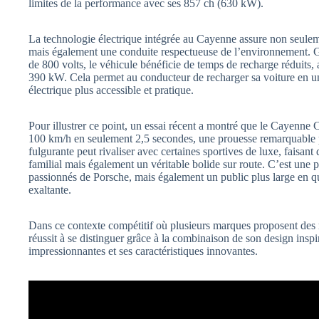
limites de la performance avec ses 857 ch (630 kW).
La technologie électrique intégrée au Cayenne assure non seule
mais également une conduite respectueuse de l’environnement. G
de 800 volts, le véhicule bénéficie de temps de recharge réduits,
390 kW. Cela permet au conducteur de recharger sa voiture en un
électrique plus accessible et pratique.
Pour illustrer ce point, un essai récent a montré que le Cayenne 
100 km/h en seulement 2,5 secondes, une prouesse remarquable 
fulgurante peut rivaliser avec certaines sportives de luxe, faisa
familial mais également un véritable bolide sur route. C’est une 
passionnés de Porsche, mais également un public plus large en q
exaltante.
Dans ce contexte compétitif où plusieurs marques proposent des
réussit à se distinguer grâce à la combinaison de son design insp
impressionnantes et ses caractéristiques innovantes.