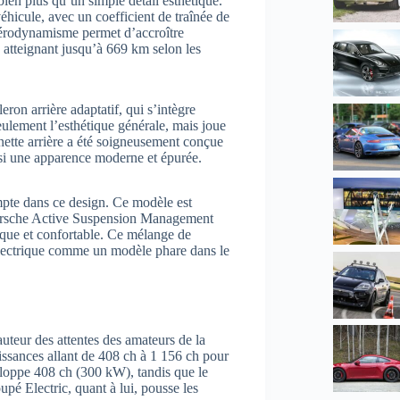
 bien plus qu’un simple détail esthétique.
hicule, avec un coefficient de traînée de
aérodynamisme permet d’accroître
atteignant jusqu’à 669 km selon les
on arrière adaptatif, qui s’intègre
eulement l’esthétique générale, mais joue
lunette arrière a été soigneusement conçue
ainsi une apparence moderne et épurée.
mpte dans ce design. Ce modèle est
Porsche Active Suspension Management
que et confortable. Ce mélange de
électrique comme un modèle phare dans le
teur des attentes des amateurs de la
issances allant de 408 ch à 1 156 ch pour
loppe 408 ch (300 kW), tandis que le
 Electric, quant à lui, pousse les