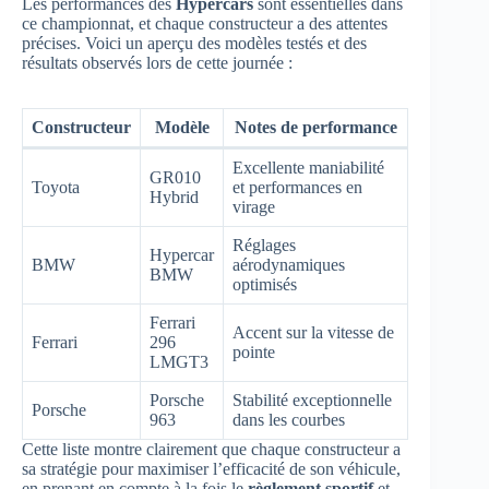
Les performances des
Hypercars
sont essentielles dans
ce championnat, et chaque constructeur a des attentes
précises. Voici un aperçu des modèles testés et des
résultats observés lors de cette journée :
Constructeur
Modèle
Notes de performance
Excellente maniabilité
GR010
Toyota
et performances en
Hybrid
virage
Réglages
Hypercar
BMW
aérodynamiques
BMW
optimisés
Ferrari
Accent sur la vitesse de
Ferrari
296
pointe
LMGT3
Porsche
Stabilité exceptionnelle
Porsche
963
dans les courbes
Cette liste montre clairement que chaque constructeur a
sa stratégie pour maximiser l’efficacité de son véhicule,
en prenant en compte à la fois le
règlement sportif
et