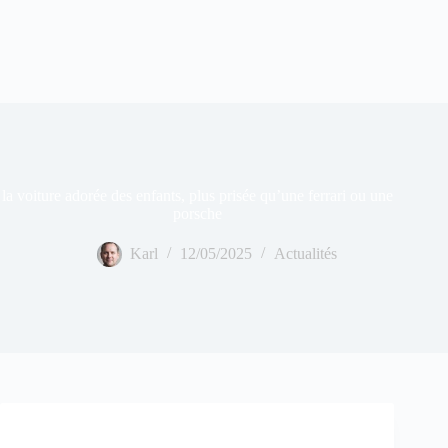
la voiture adorée des enfants, plus prisée qu’une ferrari ou une
porsche
Karl
12/05/2025
Actualités